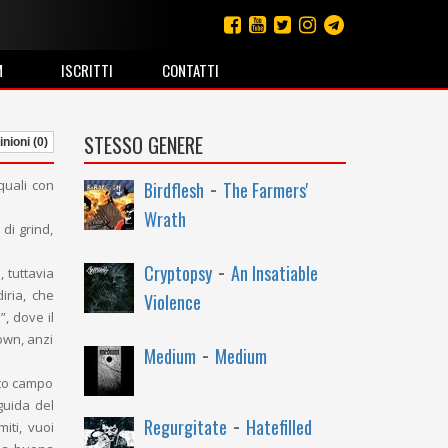
M
ISCRITTI
CONTATTI
STESSO GENERE
nioni (0)
-
quali con
Birdflesh
The Farmers'
Wrath
 di grind,
-
Cryptopsy
An Insatiable
 tuttavia
iria, che
Violence
”, dove il
own, anzi
-
Medium
Medium
sto campo
guida del
-
Regurgitate
Hatefilled
iti, vuoi