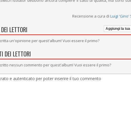
Switch Isolator debbono ancora compiere il salto di qualità, ma sono su
Recensione a cura di
Luigi 'Gino'
 DEI LETTORI
Aggiungi la tua
critta un'opinione per quest'album! Vuoi essere il primo?
I DEI LETTORI
critto nessun commento per quest'album! Vuoi essere il primo?