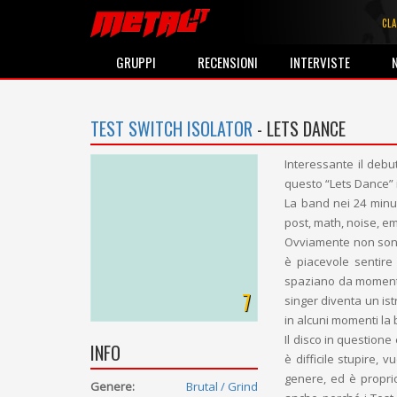
CLA
GRUPPI
RECENSIONI
INTERVISTE
TEST SWITCH ISOLATOR
- LETS DANCE
Interessante il debut
questo “Lets Dance” 
La band nei 24 minuti
post, math, noise, em
Ovviamente non sono 
è piacevole sentire
spaziano da momenti d
7
singer diventa un is
in alcuni momenti la 
Il disco in question
INFO
è difficile stupire,
genere, ed è proprio
Genere:
Brutal / Grind