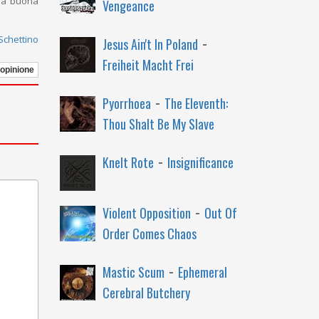
lla buona
Vengeance
-
 Schettino
Jesus Ain't In Poland
Freiheit Macht Frei
 opinione
-
Pyorrhoea
The Eleventh:
Thou Shalt Be My Slave
-
Knelt Rote
Insignificance
-
Violent Opposition
Out Of
Order Comes Chaos
-
Mastic Scum
Ephemeral
Cerebral Butchery