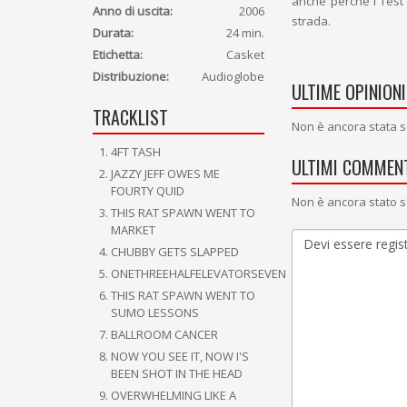
anche perché i Test 
Anno di uscita:
2006
strada.
Durata:
24 min.
Etichetta:
Casket
Distribuzione:
Audioglobe
ULTIME OPINIONI
TRACKLIST
Non è ancora stata s
4FT TASH
ULTIMI COMMENT
JAZZY JEFF OWES ME
FOURTY QUID
Non è ancora stato s
THIS RAT SPAWN WENT TO
MARKET
CHUBBY GETS SLAPPED
ONETHREEHALFELEVATORSEVEN
THIS RAT SPAWN WENT TO
SUMO LESSONS
BALLROOM CANCER
NOW YOU SEE IT, NOW I'S
BEEN SHOT IN THE HEAD
OVERWHELMING LIKE A