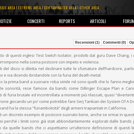
SSIC AREA
EXTREME AREA
CONTAMINATED AREA
OTHER AREA
NOTIZIE
CONCERTI
REPORTS
ARTICOLI
FORU
Recensioni (1)
Commenti (0)
Opi
to di questi inglesi Test Switch Isolator, prodotti dal guru Dave Chang, i 
irrompono nella scena postcore con impeto e violenza.
 del disco si diletta nel declinare tutte le sfumature dell’hardcore, parlo
o e via dicendo ibridandole con la furia del death metal.
la prima band a suonare roba simile né sono quelli che lo fanno meglio,
 le sonorità, rese famose da bands come Dillinger Escape Plan e Cand
i furia brutale ed incontrollata a momenti più rilassati, quasi “divertenti
trione giocando un po’ come potrebbe fare Serj Tankian dei System Of A D
band ha la stessa “funambolicità” degli armeni trapiantati in California.
e è un discreto esempio di postcore suonato bene, anche se ormai in que
 vuoi perché i limiti sono già stati abbondantemente esplorati dalle bands 
 da quelle bands che ci aspettiamo un’ulteriore definizione di questi lim