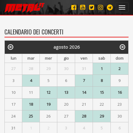
Toggl
navig
CALENDARIO DEI CONCERTI
agosto 2026
lun
mar
mer
gio
ven
sab
dom
27
28
29
30
31
1
2
3
4
5
6
7
8
9
10
11
12
13
14
15
16
17
18
19
20
21
22
23
24
25
26
27
28
29
30
31
1
2
3
4
5
6