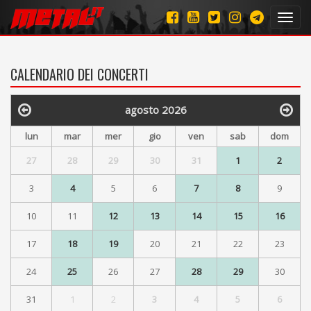
Toggl
navig
CALENDARIO DEI CONCERTI
agosto 2026
lun
mar
mer
gio
ven
sab
dom
27
28
29
30
31
1
2
3
4
5
6
7
8
9
10
11
12
13
14
15
16
17
18
19
20
21
22
23
24
25
26
27
28
29
30
31
1
2
3
4
5
6