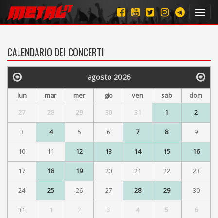
Toggl
navig
CALENDARIO DEI CONCERTI
agosto 2026
lun
mar
mer
gio
ven
sab
dom
27
28
29
30
31
1
2
3
4
5
6
7
8
9
10
11
12
13
14
15
16
17
18
19
20
21
22
23
24
25
26
27
28
29
30
31
1
2
3
4
5
6