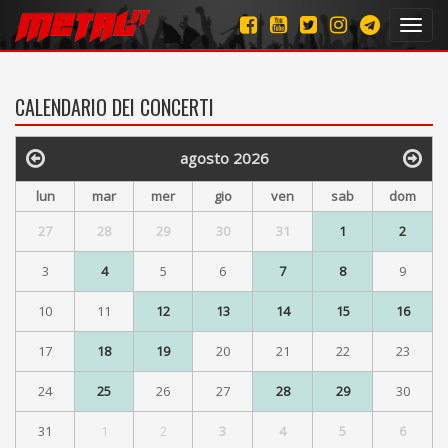
Toggl
navig
CALENDARIO DEI CONCERTI
agosto 2026
lun
mar
mer
gio
ven
sab
dom
27
28
29
30
31
1
2
3
4
5
6
7
8
9
10
11
12
13
14
15
16
17
18
19
20
21
22
23
24
25
26
27
28
29
30
31
1
2
3
4
5
6