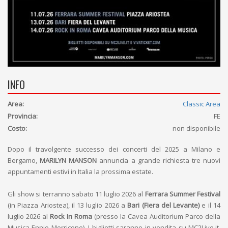
INFO
Area:
Classic Area
Provincia:
FE
Costo:
non disponibile
Dopo il travolgente successo dei concerti del 2025 a Milano e
Bergamo,
MARILYN MANSON
annuncia a grande richiesta tre nuovi
appuntamenti estivi in Italia la prossima estate.
Gli show si terranno sabato 11 luglio 2026 al
Ferrara Summer Festival
(in Piazza Ariostea), il 13 luglio 2026 a
Bari (Fiera del Levante)
e il 14
luglio 2026 al
Rock In Roma
(presso la Cavea Auditorium Parco della
Musica Ennio Morricone). I biglietti saranno in vendita su MC2Live.it,