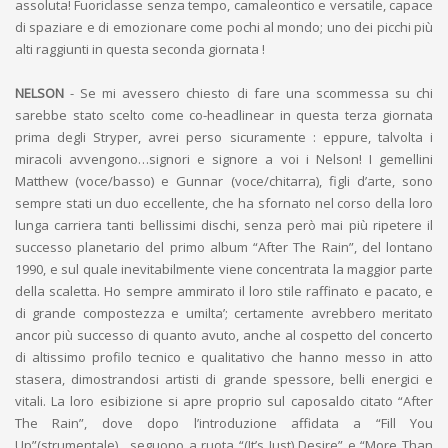
assoluta! Fuoriclasse senza tempo, camaleontico e versatile, capace
di spaziare e di emozionare come pochi al mondo; uno dei picchi più
alti raggiunti in questa seconda giornata !
NELSON
- Se mi avessero chiesto di fare una scommessa su chi
sarebbe stato scelto come co-headlinear in questa terza giornata
prima degli Stryper, avrei perso sicuramente : eppure, talvolta i
miracoli avvengono…signori e signore a voi i Nelson! I gemellini
Matthew (voce/basso) e Gunnar (voce/chitarra), figli d’arte, sono
sempre stati un duo eccellente, che ha sfornato nel corso della loro
lunga carriera tanti bellissimi dischi, senza però mai più ripetere il
successo planetario del primo album “After The Rain”, del lontano
1990, e sul quale inevitabilmente viene concentrata la maggior parte
della scaletta. Ho sempre ammirato il loro stile raffinato e pacato, e
di grande compostezza e umilta’; certamente avrebbero meritato
ancor più successo di quanto avuto, anche al cospetto del concerto
di altissimo profilo tecnico e qualitativo che hanno messo in atto
stasera, dimostrandosi artisti di grande spessore, belli energici e
vitali. La loro esibizione si apre proprio sul caposaldo citato “After
The Rain”, dove dopo l’introduzione affidata a “Fill You
Up”(strumentale) , seguono a ruota “(It’s Just) Desire” e “More Than