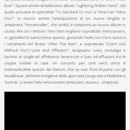
Ever”. Spazio anche al bellissimo album “ Lightning Strikes Twice”, dal
quale pescano le splendide “To Get Back To You” e “How Can I Miss
You?”. In mezzo anche l’anticipazione di un nuovo singolo in
anteprima “Streamroller”, che andrà a comporre un nuovo album in
uscita. Ma con i Nelson i loro fans vogliono soprattutto emozionarsi,
e i gemellini lo sanno bene questo, giocando facile con il loro cuore e
i sentimenti nel finale; “After The Rain”, e soprattutto “(Can’t Live
Without You”) Love And Affection”, strappano cuori, nostalgia e
lacrime ai single ed affettuose tenerezze e baci ed effusioni tra le
coppie rodate in sala. Un concerto per certi versi unico e
indimenticabile questo dei Nelson, che se non fossi di parte con gli
headlinear, definirei il migliore della giornata! Lunga vita a Matthew e
Gunnar, ci avete fatto emozionare tantissimo stasera…chapeau!