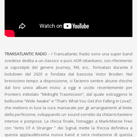
TRANSATLANTIC RADIO
– I Transatlantic Radio sono una super band
svedese dedita a un classico e puro AOR ottantiano, con riferimento
ai capostipiti del genere Journey, FM, ecc.. formatasi durante il
lockdown del 2020 e fondata dal basissta Victor Broden. Nel
brevissimo tempo a disposizione, ci faranno sentire alcune chicche
dal loro unico album inciso a oggi e uscito recentemente per
Frontiers intitolato “Midnight Trasmission”, dal quale estraggono le
bellissime “Wide Awake” e “That’s What You Get (For Falling In Love)”,
che mettono in luce la cura maniacale per gli arrangiamenti al limite
della perfezione, sviluppando un sound sorretto da chitarre/tastiere
intense e pompose. La chicca finale, l’omaggio a Mark/Marcie Free
con “Arms Of A Stranger “ dei Signal, mette la freccia definitiva a
questa applauditissima nuova band e vera rivelazione di questa