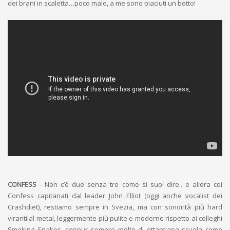
dei brani in scaletta…poco male, a me sono piaciuti un botto!
CONFESS
- Non c’è due senza tre come si suol dire.. e allora coi
Confess capitanati dal leader John Elliot (oggi anche vocalist dei
Crashdiet), restiamo sempre in Svezia, ma con sonorità più hard
viranti al metal, leggermente più pulite e moderne rispetto ai colleghi
Smoking Snakes, seppur sempre molto di ottantiana scuola come