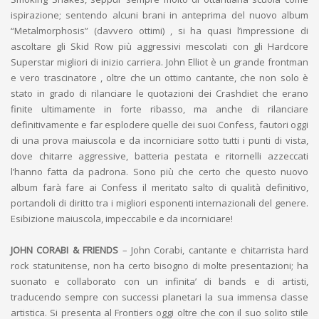
ispirazione; sentendo alcuni brani in anteprima del nuovo album
“Metalmorphosis” (davvero ottimi) , si ha quasi l’impressione di
ascoltare gli Skid Row più aggressivi mescolati con gli Hardcore
Superstar migliori di inizio carriera. John Elliot è un grande frontman
e vero trascinatore , oltre che un ottimo cantante, che non solo è
stato in grado di rilanciare le quotazioni dei Crashdiet che erano
finite ultimamente in forte ribasso, ma anche di rilanciare
definitivamente e far esplodere quelle dei suoi Confess, fautori oggi
di una prova maiuscola e da incorniciare sotto tutti i punti di vista,
dove chitarre aggressive, batteria pestata e ritornelli azzeccati
l’hanno fatta da padrona. Sono più che certo che questo nuovo
album farà fare ai Confess il meritato salto di qualità definitivo,
portandoli di diritto tra i migliori esponenti internazionali del genere.
Esibizione maiuscola, impeccabile e da incorniciare!
JOHN CORABI & FRIENDS
– John Corabi, cantante e chitarrista hard
rock statunitense, non ha certo bisogno di molte presentazioni; ha
suonato e collaborato con un infinita’ di bands e di artisti,
traducendo sempre con successi planetari la sua immensa classe
artistica. Si presenta al Frontiers oggi oltre che con il suo solito stile