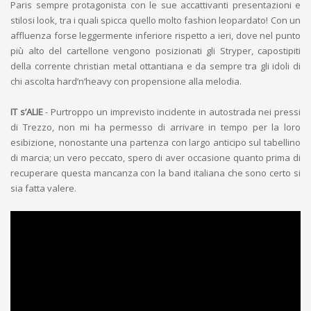
Paris sempre protagonista con le sue accattivanti presentazioni e
stilosi look, tra i quali spicca quello molto fashion leopardato! Con un
affluenza forse leggermente inferiore rispetto a ieri, dove nel punto
più alto del cartellone vengono posizionati gli Stryper, capostipiti
della corrente christian metal ottantiana e da sempre tra gli idoli di
chi ascolta hard’n’heavy con propensione alla melodia.
IT s’ALIE
- Purtroppo un imprevisto incidente in autostrada nei pressi
di Trezzo, non mi ha permesso di arrivare in tempo per la loro
esibizione, nonostante una partenza con largo anticipo sul tabellino
di marcia; un vero peccato, spero di aver occasione quanto prima di
recuperare questa mancanza con la band italiana che sono certo si
sia fatta valere.