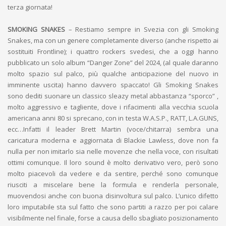
terza giornata!
SMOKING SNAKES
– Restiamo sempre in Svezia con gli Smoking
Snakes, ma con un genere completamente diverso (anche rispetto ai
sostituiti Frontline); i quattro rockers svedesi, che a oggi hanno
pubblicato un solo album “Danger Zone” del 2024, (al quale daranno
molto spazio sul palco, più qualche anticipazione del nuovo in
imminente uscita) hanno davvero spaccato! Gli Smoking Snakes
sono dediti suonare un classico sleazy metal abbastanza “sporco” ,
molto aggressivo e tagliente, dove i rifacimenti alla vecchia scuola
americana anni 80 si sprecano, con in testa W.A.S.P., RATT, L.A.GUNS,
ecc…Infatti il leader Brett Martin (voce/chitarra) sembra una
caricatura moderna e aggiornata di Blackie Lawless, dove non fa
nulla per non imitarlo sia nelle movenze che nella voce, con risultati
ottimi comunque. Il loro sound è molto derivativo vero, però sono
molto piacevoli da vedere e da sentire, perché sono comunque
riusciti a miscelare bene la formula e renderla personale,
muovendosi anche con buona disinvoltura sul palco. L’unico difetto
loro imputabile sta sul fatto che sono partiti a razzo per poi calare
visibilmente nel finale, forse a causa dello sbagliato posizionamento