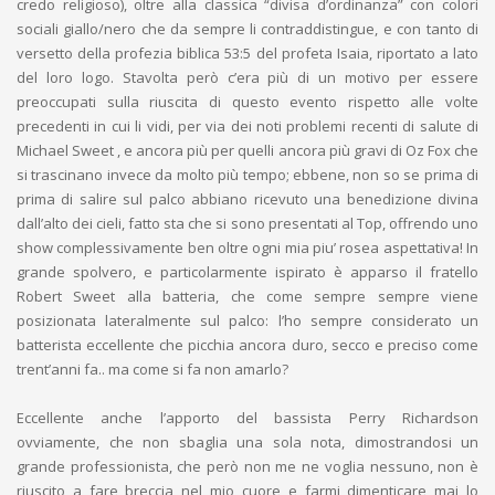
credo religioso), oltre alla classica “divisa d’ordinanza” con colori
sociali giallo/nero che da sempre li contraddistingue, e con tanto di
versetto della profezia biblica 53:5 del profeta Isaia, riportato a lato
del loro logo. Stavolta però c’era più di un motivo per essere
preoccupati sulla riuscita di questo evento rispetto alle volte
precedenti in cui li vidi, per via dei noti problemi recenti di salute di
Michael Sweet , e ancora più per quelli ancora più gravi di Oz Fox che
si trascinano invece da molto più tempo; ebbene, non so se prima di
prima di salire sul palco abbiano ricevuto una benedizione divina
dall’alto dei cieli, fatto sta che si sono presentati al Top, offrendo uno
show complessivamente ben oltre ogni mia piu’ rosea aspettativa! In
grande spolvero, e particolarmente ispirato è apparso il fratello
Robert Sweet alla batteria, che come sempre sempre viene
posizionata lateralmente sul palco: l’ho sempre considerato un
batterista eccellente che picchia ancora duro, secco e preciso come
trent’anni fa.. ma come si fa non amarlo?
Eccellente anche l’apporto del bassista Perry Richardson
ovviamente, che non sbaglia una sola nota, dimostrandosi un
grande professionista, che però non me ne voglia nessuno, non è
riuscito a fare breccia nel mio cuore e farmi dimenticare mai lo