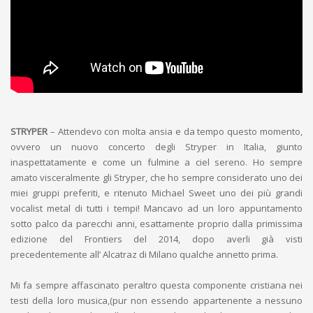
STRYPER
– Attendevo con molta ansia e da tempo questo momento,
ovvero un nuovo concerto degli Stryper in Italia, giunto
inaspettatamente e come un fulmine a ciel sereno. Ho sempre
amato visceralmente gli Stryper, che ho sempre considerato uno dei
miei gruppi preferiti, e ritenuto Michael Sweet uno dei più grandi
vocalist metal di tutti i tempi! Mancavo ad un loro appuntamento
sotto palco da parecchi anni, esattamente proprio dalla primissima
edizione del Frontiers del 2014, dopo averli già visti
precedentemente all’ Alcatraz di Milano qualche annetto prima.
Mi fa sempre affascinato peraltro questa componente cristiana nei
testi della loro musica,(pur non essendo appartenente a nessuno