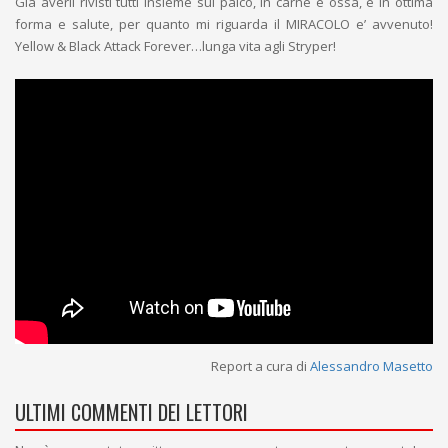
Già averli rivisti tutti insieme sul palco, in carne e ossa, e in ottima
forma e salute, per quanto mi riguarda il MIRACOLO e’ avvenuto!
Yellow & Black Attack Forever…lunga vita agli Stryper!
Report a cura di
Alessandro Masetto
ULTIMI COMMENTI DEI LETTORI