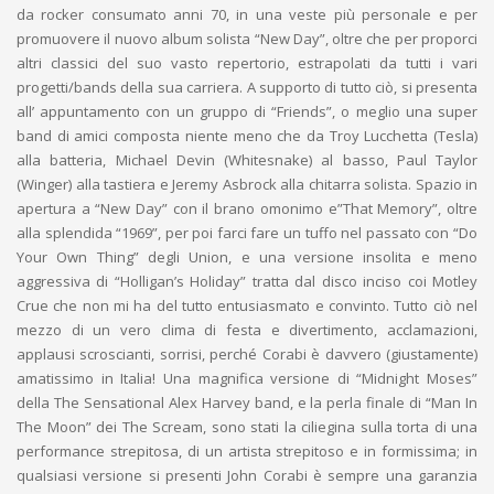
da rocker consumato anni 70, in una veste più personale e per
promuovere il nuovo album solista “New Day”, oltre che per proporci
altri classici del suo vasto repertorio, estrapolati da tutti i vari
progetti/bands della sua carriera. A supporto di tutto ciò, si presenta
all’ appuntamento con un gruppo di “Friends”, o meglio una super
band di amici composta niente meno che da Troy Lucchetta (Tesla)
alla batteria, Michael Devin (Whitesnake) al basso, Paul Taylor
(Winger) alla tastiera e Jeremy Asbrock alla chitarra solista. Spazio in
apertura a “New Day” con il brano omonimo e”That Memory”, oltre
alla splendida “1969”, per poi farci fare un tuffo nel passato con “Do
Your Own Thing” degli Union, e una versione insolita e meno
aggressiva di “Holligan’s Holiday” tratta dal disco inciso coi Motley
Crue che non mi ha del tutto entusiasmato e convinto. Tutto ciò nel
mezzo di un vero clima di festa e divertimento, acclamazioni,
applausi scroscianti, sorrisi, perché Corabi è davvero (giustamente)
amatissimo in Italia! Una magnifica versione di “Midnight Moses”
della The Sensational Alex Harvey band, e la perla finale di “Man In
The Moon” dei The Scream, sono stati la ciliegina sulla torta di una
performance strepitosa, di un artista strepitoso e in formissima; in
qualsiasi versione si presenti John Corabi è sempre una garanzia