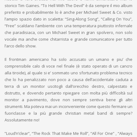
storico Tim Gaines. “To Hell With The Devil” è da sempre il mio album
preferito e probabilmente lo è anche per Michael Sweet & Co. visto
l’ampio spazio dato in scaletta: “Sing-Along Song”, “Calling On You”,
“Free” scaldano l’ambiente con una temperatura piuttosto infernale
che paradisiaca, con un Michael Sweet in gran spolvero, non solo
vocale ma anche come chitarrista e grande comunicatore per tutto
l’arco dello show.
Il frontman americano ha solo accusato un umano e piu’ che
comprensibile calo di voce nel finale (è stato operato di un cancro
alla tiroide), al quale si e’ sommato uno sfortunato problema tecnico
che lo ha penalizzato non poco a causa dell’accidentale caduta a
terra di un monitor uscitogli dall’orecchio destro, calpestato e
distrutto, e dovendo pertanto ripiegare con molta più difficoltà sul
monitor a pavimento, dove non sempre sentiva bene gli altri
strumenti. Ma poteva mai un inconveniente come questo fermare un
fuoriclasse e la più grande christian metal band di sempre?
Assolutamente no!
”Loud’n’clear”, “The Rock That Make Me Roll”, “All For One” , “Always