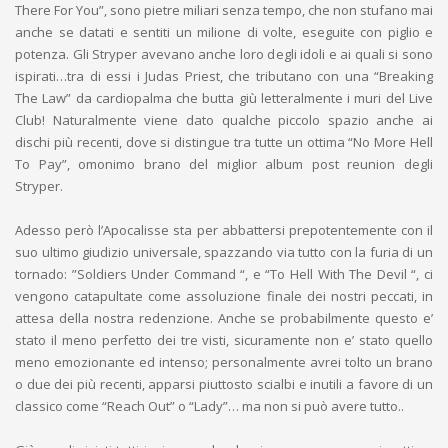
There For You”, sono pietre miliari senza tempo, che non stufano mai
anche se datati e sentiti un milione di volte, eseguite con piglio e
potenza. Gli Stryper avevano anche loro degli idoli e ai quali si sono
ispirati…tra di essi i Judas Priest, che tributano con una “Breaking
The Law” da cardiopalma che butta giù letteralmente i muri del Live
Club! Naturalmente viene dato qualche piccolo spazio anche ai
dischi più recenti, dove si distingue tra tutte un ottima “No More Hell
To Pay”, omonimo brano del miglior album post reunion degli
Stryper.
Adesso però l’Apocalisse sta per abbattersi prepotentemente con il
suo ultimo giudizio universale, spazzando via tutto con la furia di un
tornado: ”Soldiers Under Command “, e “To Hell With The Devil “, ci
vengono catapultate come assoluzione finale dei nostri peccati, in
attesa della nostra redenzione. Anche se probabilmente questo e’
stato il meno perfetto dei tre visti, sicuramente non e’ stato quello
meno emozionante ed intenso; personalmente avrei tolto un brano
o due dei più recenti, apparsi piuttosto scialbi e inutili a favore di un
classico come “Reach Out” o “Lady”… ma non si può avere tutto..