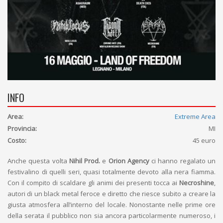
INFO
Area:
Extreme Area
Provincia:
MI
Costo:
45 euro
Anche questa volta
Nihil Prod.
e
Orion Agency
ci hanno regalato un
festivalino di quelli seri, quasi totalmente devoto alla nera fiamma.
Con il compito di scaldare gli animi dei presenti tocca ai
Necroshine
,
autori di un black metal feroce e diretto che riesce subito a creare la
giusta atmosfera all’interno del locale. Nonostante nelle prime ore
della serata il pubblico non sia ancora particolarmente numeroso, i