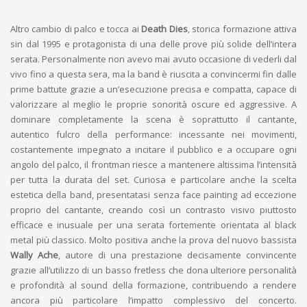
Altro cambio di palco e tocca ai
Death Dies
, storica formazione attiva
sin dal 1995 e protagonista di una delle prove più solide dell’intera
serata. Personalmente non avevo mai avuto occasione di vederli dal
vivo fino a questa sera, ma la band è riuscita a convincermi fin dalle
prime battute grazie a un’esecuzione precisa e compatta, capace di
valorizzare al meglio le proprie sonorità oscure ed aggressive. A
dominare completamente la scena è soprattutto il cantante,
autentico fulcro della performance: incessante nei movimenti,
costantemente impegnato a incitare il pubblico e a occupare ogni
angolo del palco, il frontman riesce a mantenere altissima l’intensità
per tutta la durata del set. Curiosa e particolare anche la scelta
estetica della band, presentatasi senza face painting ad eccezione
proprio del cantante, creando così un contrasto visivo piuttosto
efficace e inusuale per una serata fortemente orientata al black
metal più classico. Molto positiva anche la prova del nuovo bassista
Wally Ache
, autore di una prestazione decisamente convincente
grazie all’utilizzo di un basso fretless che dona ulteriore personalità
e profondità al sound della formazione, contribuendo a rendere
ancora più particolare l’impatto complessivo del concerto.