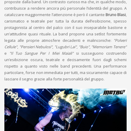
proposte dalla band. Un contrasto curioso ma che, in qualche modo,
contribuisce a rendere ancora più personale l’identità del gruppo. A
catalizzare maggiormente l’attenzione è però il cantante
Bruno Blasi
,
carismatico e teatrale per tutta la durata dell’esibizione, spesso
protagonista al centro del palco con il suo inseparabile bastone e
un’attitudine quasi rituale. La band propone una setlist fortemente
legata alle proprie atmosfere decadenti e malinconiche:
"Polveri
Cellule"
,
"Pensieri Nebulosi"
,
"Lugubri Lai"
,
"Buio"
,
"Memoriam Tenere"
e
"Il Tuo Sangue Per I Miei Maiali"
si susseguono costruendo
un’esibizione oscura, teatrale e decisamente fuori dagli schemi
rispetto a quanto visto nelle band precedenti. Una performance
particolare, forse non immediata per tutti, ma sicuramente capace di
lasciare il segno grazie alla forte personalità del gruppo.