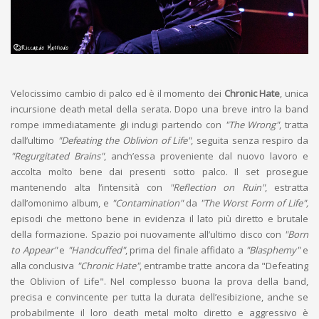
Velocissimo cambio di palco ed è il momento dei
Chronic Hate
, unica
incursione death metal della serata. Dopo una breve intro la band
rompe immediatamente gli indugi partendo con
"The Wrong"
, tratta
dall’ultimo
"Defeating the Oblivion of Life"
, seguita senza respiro da
"Regurgitated Brains"
, anch’essa proveniente dal nuovo lavoro e
accolta molto bene dai presenti sotto palco. Il set prosegue
mantenendo alta l’intensità con
"Reflection on Ruin"
, estratta
dall’omonimo album, e
"Contamination"
da
"The Worst Form of Life",
episodi che mettono bene in evidenza il lato più diretto e brutale
della formazione. Spazio poi nuovamente all’ultimo disco con
"Born
to Appear"
e
"Handcuffed"
, prima del finale affidato a
"Blasphemy"
e
alla conclusiva
"Chronic Hate"
, entrambe tratte ancora da "Defeating
the Oblivion of Life". Nel complesso buona la prova della band,
precisa e convincente per tutta la durata dell’esibizione, anche se
probabilmente il loro death metal molto diretto e aggressivo è