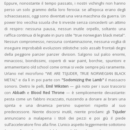
Eppure, nonostante il tempo passato, i nostri vichinghi non hanno
perso un solo grammo della loro ferocia: se all’epoca erano degli
schiacciasassi, oggi sono diventati una vera macchina da guerra. Un
power trio vecchia scuola che ti investe senza concederti un attimo
di respiro: nessuna pausa, nessun inutile orpello, soltanto una
raffica continua di legnate in puro stile "true norwegian black metal".
Nessun compromesso, nessuna contaminazione, nessuna voglia di
inseguire improbabili evoluzioni stilistiche: solo assalti frontali degni
della peggiore panzer panzer division. Salgono sul palco enormi,
minacciosi, biondissimi, coperti di war paint, borchie, spuntoni e
armamentario old school come ormai si vede sempre più raramente.
Urlano nel microfono “WE ARE TSJUDER, TRUE NORWEGIAN BLACK
METAL” e da lì in poi parte con
"Sodomizing the Lamb"
il massacro
sonoro. Dietro le pelli,
Emil Wiksten
— già noto per i suoi trascorsi
con
Abbath
e
Blood Red Throne
— è semplicemente devastante:
pesta come un fabbro incazzato, riuscendo a donare ai brani una
spinta e una dinamica persino superiori rispetto al suo
predecessore. Niente discorsi inutili, niente proclami: gli
Tsjuder
annunciano a malapena i titoli dei pezzi e poi giù il piede
sull’acceleratore fino alla fine. L’unico aspetto leggermente sottotono