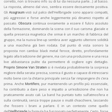
corretto, non si trovano info su di lui da nessuna parte…) al basso.
La risposta, almeno dal vivo, sembra essere decisamente positiva.
Gli
Asagraum
visti sul palco dell'Hellbrigade sono apparsi compatti,
più aggressivi e forse anche leggermente più dinamici rispetto al
passato.
Obscura
continua ovviamente a essere il fulcro assoluto
della formazione, dominando la scena con il suo carisma glaciale e
quella presenza magnetica che ormai è un marchio di fabbrica del
gruppo, ma la nuova line-up sembra aver aggiunto ulteriore solidità
a una macchina già ben rodata. Dal punto di vista sonoro la
proposta non cambia: black metal feroce, diretto, profondamente
legato alla tradizione del genere, ma con una produzione e una resa
live abbastanza pulite da permettere di cogliere ogni dettaglio.
Proprio Simone Van Straten
si è rivelata probabilmente la sorpresa
migliore della serata: precisa, scenica il giusto e capace di intrecciarsi
molto bene con la chitarra principale senza far rimpiangere chi c’era
prima. Anche
Mortifero
, pur mantenendo un profilo più essenziale,
ha contribuito a dare peso e impatto a un’esibizione che non ha
praticamente avuto cali. La band ha puntato tutto sull’atmosfera e
sulla continuità, senza troppe pause o inutili chiacchiere, lasciando
che fossero i brani a parlare. E in un contesto come quello
dell’
Hellbrigade
la formula ha funzionato perfettamente. Certo, forse