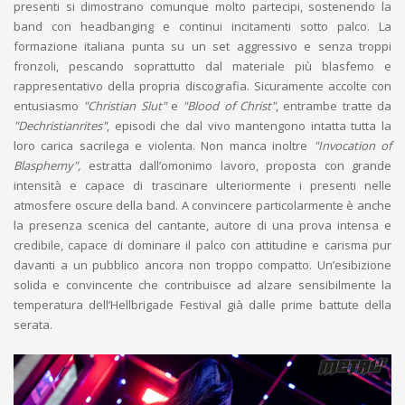
presenti si dimostrano comunque molto partecipi, sostenendo la
band con headbanging e continui incitamenti sotto palco. La
formazione italiana punta su un set aggressivo e senza troppi
fronzoli, pescando soprattutto dal materiale più blasfemo e
rappresentativo della propria discografia. Sicuramente accolte con
entusiasmo
"Christian Slut"
e
"Blood of Christ"
, entrambe tratte da
"Dechristianrites"
, episodi che dal vivo mantengono intatta tutta la
loro carica sacrilega e violenta. Non manca inoltre
"Invocation of
Blasphemy",
estratta dall’omonimo lavoro, proposta con grande
intensità e capace di trascinare ulteriormente i presenti nelle
atmosfere oscure della band. A convincere particolarmente è anche
la presenza scenica del cantante, autore di una prova intensa e
credibile, capace di dominare il palco con attitudine e carisma pur
davanti a un pubblico ancora non troppo compatto. Un’esibizione
solida e convincente che contribuisce ad alzare sensibilmente la
temperatura dell’Hellbrigade Festival già dalle prime battute della
serata.