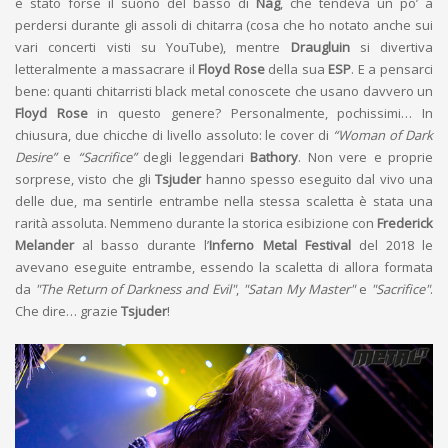
è stato forse il suono del basso di
Nag
, che tendeva un po’ a
perdersi durante gli assoli di chitarra (cosa che ho notato anche sui
vari concerti visti su YouTube), mentre
Draugluin
si divertiva
letteralmente a massacrare il
Floyd Rose
della sua
ESP
. E a pensarci
bene: quanti chitarristi black metal conoscete che usano davvero un
Floyd Rose
in questo genere? Personalmente, pochissimi… In
chiusura, due chicche di livello assoluto: le cover di
“Woman of Dark
Desire”
e
“Sacrifice”
degli leggendari
Bathory
. Non vere e proprie
sorprese, visto che gli
Tsjuder
hanno spesso eseguito dal vivo una
delle due, ma sentirle entrambe nella stessa scaletta è stata una
rarità assoluta. Nemmeno durante la storica esibizione con
Frederick
Melander
al basso durante l’
Inferno Metal Festival
del 2018 le
avevano eseguite entrambe, essendo la scaletta di allora formata
da
"The Return of Darkness and Evil"
,
"Satan My Master"
e
"Sacrifice"
.
Che dire… grazie
Tsjuder
!