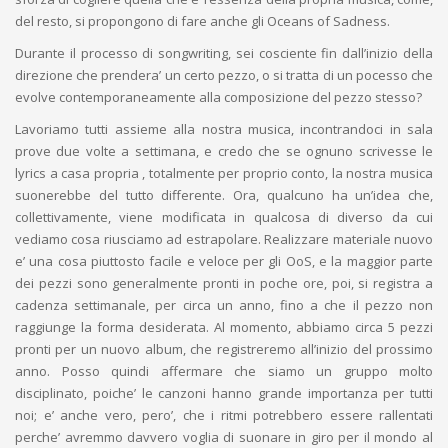
del resto, si propongono di fare anche gli Oceans of Sadness.
Durante il processo di songwriting, sei cosciente fin dall’inizio della
direzione che prendera’ un certo pezzo, o si tratta di un pocesso che
evolve contemporaneamente alla composizione del pezzo stesso?
Lavoriamo tutti assieme alla nostra musica, incontrandoci in sala
prove due volte a settimana, e credo che se ognuno scrivesse le
lyrics a casa propria , totalmente per proprio conto, la nostra musica
suonerebbe del tutto differente. Ora, qualcuno ha un’idea che,
collettivamente, viene modificata in qualcosa di diverso da cui
vediamo cosa riusciamo ad estrapolare. Realizzare materiale nuovo
e’ una cosa piuttosto facile e veloce per gli OoS, e la maggior parte
dei pezzi sono generalmente pronti in poche ore, poi, si registra a
cadenza settimanale, per circa un anno, fino a che il pezzo non
raggiunge la forma desiderata. Al momento, abbiamo circa 5 pezzi
pronti per un nuovo album, che registreremo all’inizio del prossimo
anno. Posso quindi affermare che siamo un gruppo molto
disciplinato, poiche’ le canzoni hanno grande importanza per tutti
noi; e’ anche vero, pero’, che i ritmi potrebbero essere rallentati
perche’ avremmo davvero voglia di suonare in giro per il mondo al