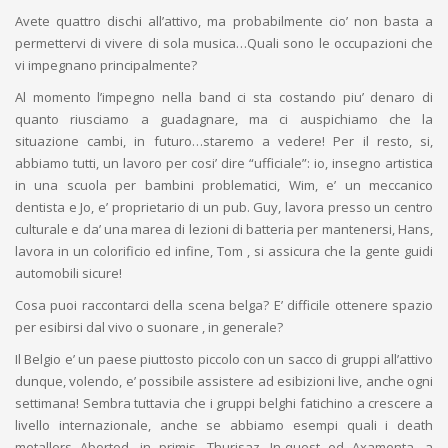
Avete quattro dischi all’attivo, ma probabilmente cio’ non basta a
permettervi di vivere di sola musica…Quali sono le occupazioni che
vi impegnano principalmente?
Al momento l’impegno nella band ci sta costando piu’ denaro di
quanto riusciamo a guadagnare, ma ci auspichiamo che la
situazione cambi, in futuro…staremo a vedere! Per il resto, si,
abbiamo tutti, un lavoro per cosi’ dire “ufficiale”: io, insegno artistica
in una scuola per bambini problematici, Wim, e’ un meccanico
dentista e Jo, e’ proprietario di un pub. Guy, lavora presso un centro
culturale e da’ una marea di lezioni di batteria per mantenersi, Hans,
lavora in un colorificio ed infine, Tom , si assicura che la gente guidi
automobili sicure!
Cosa puoi raccontarci della scena belga? E’ difficile ottenere spazio
per esibirsi dal vivo o suonare , in generale?
Il Belgio e’ un paese piuttosto piccolo con un sacco di gruppi all’attivo
dunque, volendo, e’ possibile assistere ad esibizioni live, anche ogni
settimana! Sembra tuttavia che i gruppi belghi fatichino a crescere a
livello internazionale, anche se abbiamo esempi quali i death
metallers Aborted, in primis, Thurisaz, In-quest ed Axamenta, a