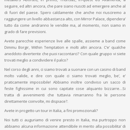
seguire, ed altri ancora, che pare siano riusciti ad emergere anche al
di fuori del paese. Spero caldamente che anche noi riusciremo a
raggiungere un livello abbastanza alto, con Mirror Palace, dipendera’
tutto da come andranno le vendite ma, al momento, non siamo in
grado di fare previsioni.
Avete parecchie esperienze live alle spalle, assieme a band come
Dimmu Borgir, Within Temptation e molti altri ancora. C’e’ qualche
aneddoto divertente che puoi raccontarci? Con quale gruppo vi siete
trovati meglio a condividere il palco?
Nel corso degli anni, ci siamo trovati a suonare con un casino di band
molto valide, e dire con quale ci siamo trovati meglio, be’, e’
praticamente impossibile! Abbiamo inoltre condiviso un sacco di
feste fighissime in cui sono capitate cose alquanto bizzarre…Si
tratta di avvenimenti che tuttavia rimarranno fra le persone
direttamente coinvolte, mi dispiace?.
Avete in progetto un tour in Italia, a fini promozionali?
Noi tutti ci auguriamo di venire presto in Italia, ma purtroppo non
abbiamo alcuna informazione attendibile in merito alla possibilita’ di