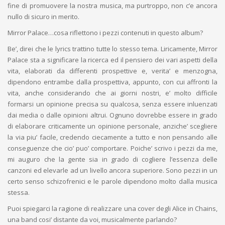
fine di promuovere la nostra musica, ma purtroppo, non c’e ancora
nullo di sicuro in merito.
Mirror Palace…cosa riflettono i pezzi contenuti in questo album?
Be’, direi che le lyrics trattino tutte lo stesso tema. Liricamente, Mirror
Palace sta a significare la ricerca ed il pensiero dei vari aspetti della
vita, elaborati da differenti prospettive e, verita’ e menzogna,
dipendono entrambe dalla prospettiva, appunto, con cui affronti la
vita, anche considerando che ai giorni nostri, e’ molto difficile
formarsi un opinione precisa su qualcosa, senza essere inluenzati
dai media o dalle opinioni altrui. Ognuno dovrebbe essere in grado
di elaborare criticamente un opinione personale, anziche’ scegliere
la via piu’ facile, credendo ciecamente a tutto e non pensando alle
conseguenze che cio’ puo’ comportare. Poiche’ scrivo i pezzi da me,
mi auguro che la gente sia in grado di cogliere l’essenza delle
canzoni ed elevarle ad un livello ancora superiore. Sono pezzi in un
certo senso schizofrenici e le parole dipendono molto dalla musica
stessa.
Puoi spiegarci la ragione di realizzare una cover degli Alice in Chains,
una band cosi’ distante da voi, musicalmente parlando?