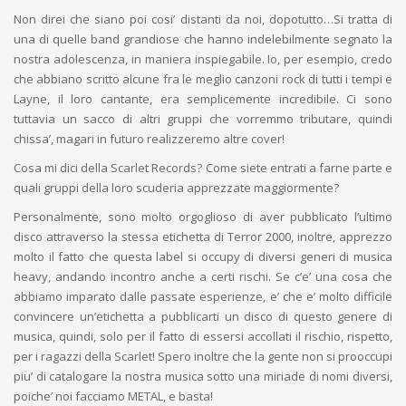
Non direi che siano poi cosi’ distanti da noi, dopotutto…Si tratta di
una di quelle band grandiose che hanno indelebilmente segnato la
nostra adolescenza, in maniera inspiegabile. Io, per esempio, credo
che abbiano scritto alcune fra le meglio canzoni rock di tutti i tempi e
Layne, il loro cantante, era semplicemente incredibile. Ci sono
tuttavia un sacco di altri gruppi che vorremmo tributare, quindi
chissa’, magari in futuro realizzeremo altre cover!
Cosa mi dici della Scarlet Records? Come siete entrati a farne parte e
quali gruppi della loro scuderia apprezzate maggiormente?
Personalmente, sono molto orgoglioso di aver pubblicato l’ultimo
disco attraverso la stessa etichetta di Terror 2000, inoltre, apprezzo
molto il fatto che questa label si occupy di diversi generi di musica
heavy, andando incontro anche a certi rischi. Se c’e’ una cosa che
abbiamo imparato dalle passate esperienze, e’ che e’ molto difficile
convincere un’etichetta a pubblicarti un disco di questo genere di
musica, quindi, solo per il fatto di essersi accollati il rischio, rispetto,
per i ragazzi della Scarlet! Spero inoltre che la gente non si prooccupi
piu’ di catalogare la nostra musica sotto una miriade di nomi diversi,
poiche’ noi facciamo METAL, e basta!