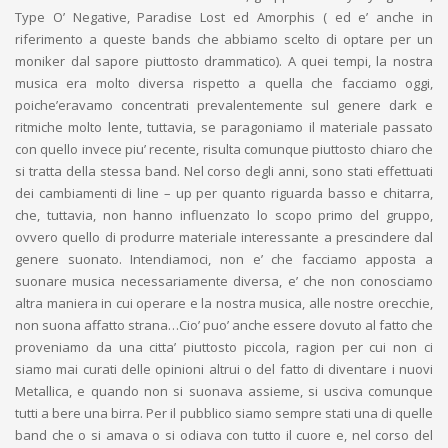
Type O’ Negative, Paradise Lost ed Amorphis ( ed e’ anche in
riferimento a queste bands che abbiamo scelto di optare per un
moniker dal sapore piuttosto drammatico). A quei tempi, la nostra
musica era molto diversa rispetto a quella che facciamo oggi,
poiche’eravamo concentrati prevalentemente sul genere dark e
ritmiche molto lente, tuttavia, se paragoniamo il materiale passato
con quello invece piu’ recente, risulta comunque piuttosto chiaro che
si tratta della stessa band. Nel corso degli anni, sono stati effettuati
dei cambiamenti di line – up per quanto riguarda basso e chitarra,
che, tuttavia, non hanno influenzato lo scopo primo del gruppo,
ovvero quello di produrre materiale interessante a prescindere dal
genere suonato. Intendiamoci, non e’ che facciamo apposta a
suonare musica necessariamente diversa, e’ che non conosciamo
altra maniera in cui operare e la nostra musica, alle nostre orecchie,
non suona affatto strana…Cio’ puo’ anche essere dovuto al fatto che
proveniamo da una citta’ piuttosto piccola, ragion per cui non ci
siamo mai curati delle opinioni altrui o del fatto di diventare i nuovi
Metallica, e quando non si suonava assieme, si usciva comunque
tutti a bere una birra. Per il pubblico siamo sempre stati una di quelle
band che o si amava o si odiava con tutto il cuore e, nel corso del