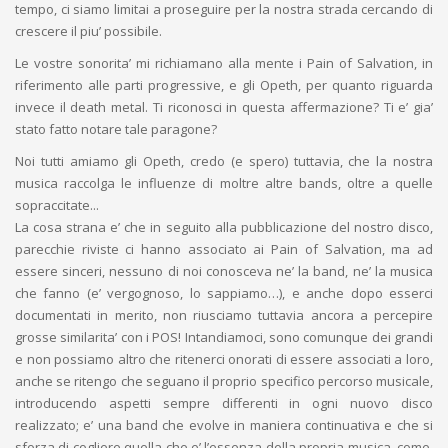
tempo, ci siamo limitai a proseguire per la nostra strada cercando di
crescere il piu’ possibile.
Le vostre sonorita’ mi richiamano alla mente i Pain of Salvation, in
riferimento alle parti progressive, e gli Opeth, per quanto riguarda
invece il death metal. Ti riconosci in questa affermazione? Ti e’ gia’
stato fatto notare tale paragone?
Noi tutti amiamo gli Opeth, credo (e spero) tuttavia, che la nostra
musica raccolga le influenze di moltre altre bands, oltre a quelle
sopraccitate...
La cosa strana e’ che in seguito alla pubblicazione del nostro disco,
parecchie riviste ci hanno associato ai Pain of Salvation, ma ad
essere sinceri, nessuno di noi conosceva ne’ la band, ne’ la musica
che fanno (e’ vergognoso, lo sappiamo…), e anche dopo esserci
documentati in merito, non riusciamo tuttavia ancora a percepire
grosse similarita’ con i POS! Intandiamoci, sono comunque dei grandi
e non possiamo altro che ritenerci onorati di essere associati a loro,
anche se ritengo che seguano il proprio specifico percorso musicale,
introducendo aspetti sempre differenti in ogni nuovo disco
realizzato; e’ una band che evolve in maniera continuativa e che si
sforza di cogliere quella che e’ l’essenza della propria musica, come,