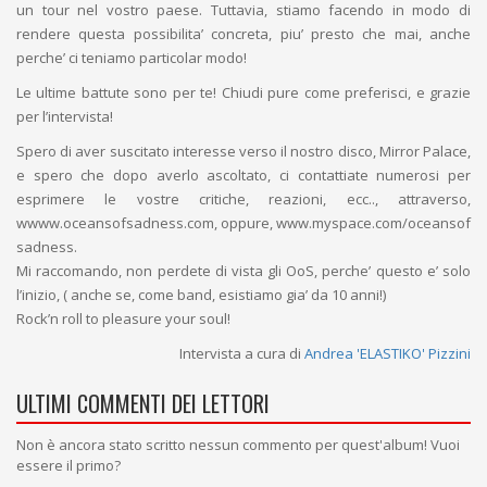
un tour nel vostro paese. Tuttavia, stiamo facendo in modo di
rendere questa possibilita’ concreta, piu’ presto che mai, anche
perche’ ci teniamo particolar modo!
Le ultime battute sono per te! Chiudi pure come preferisci, e grazie
per l’intervista!
Spero di aver suscitato interesse verso il nostro disco, Mirror Palace,
e spero che dopo averlo ascoltato, ci contattiate numerosi per
esprimere le vostre critiche, reazioni, ecc.., attraverso,
wwww.oceansofsadness.com, oppure, www.myspace.com/oceansof
sadness.
Mi raccomando, non perdete di vista gli OoS, perche’ questo e’ solo
l’inizio, ( anche se, come band, esistiamo gia’ da 10 anni!)
Rock’n roll to pleasure your soul!
Intervista a cura di
Andrea 'ELASTIKO' Pizzini
ULTIMI COMMENTI DEI LETTORI
Non è ancora stato scritto nessun commento per quest'album! Vuoi
essere il primo?