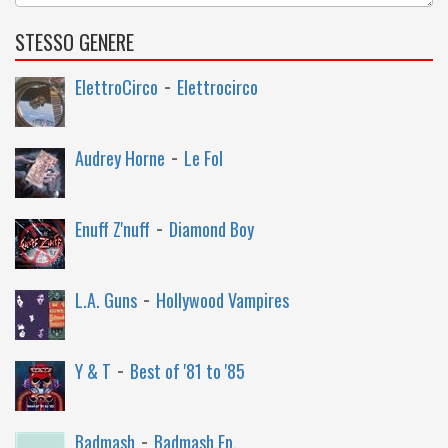
STESSO GENERE
-
ElettroCirco
Elettrocirco
-
Audrey Horne
Le Fol
-
Enuff Z'nuff
Diamond Boy
-
L.A. Guns
Hollywood Vampires
-
Y & T
Best of '81 to '85
-
Badmash
Badmash Ep.